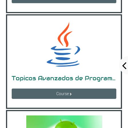
Topicos Avanzados de Programacion -- Gpo "B" (17-18hrs)
Course